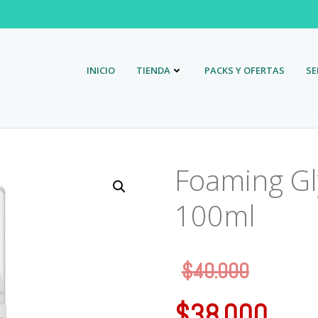
INICIO
TIENDA
PACKS Y OFERTAS
SE
Foaming Gl
100ml
$
40.000
$
38.000