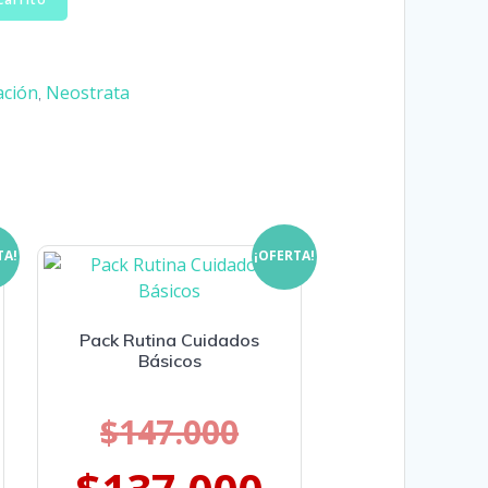
ación
Neostrata
,
TA!
¡OFERTA!
Pack Rutina Cuidados
Básicos
$
147.000