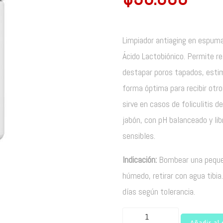
Limpiador antiaging en espuma
Ácido Lactobiónico. Permite re
destapar poros tapados, estimu
forma óptima para recibir otro
sirve en casos de foliculitis 
jabón, con pH balanceado y lib
sensibles.
Indicación:
Bombear una pequeñ
húmedo, retirar con agua tibi
días según tolerancia.
Foaming
Añadir al 