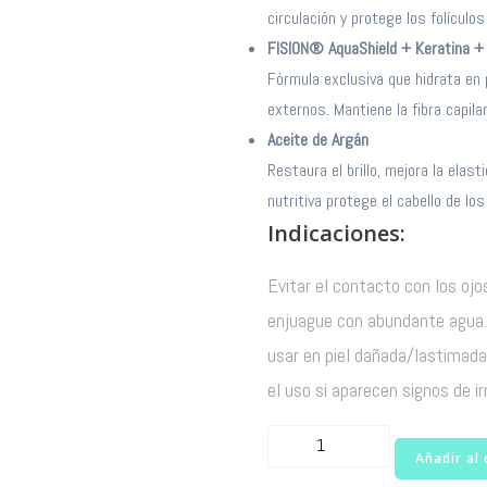
circulación y protege los folículo
FISION® AquaShield + Keratina +
Fórmula exclusiva que hidrata en 
externos. Mantiene la fibra capilar
Aceite de Argán
Restaura el brillo, mejora la elast
nutritiva protege el cabello de los
Indicaciones:
Evitar el contacto con los o
enjuague con abundante agua. 
usar en piel dañada/lastimada
el uso si aparecen signos de ir
Caidax
Añadir al 
Shampoo