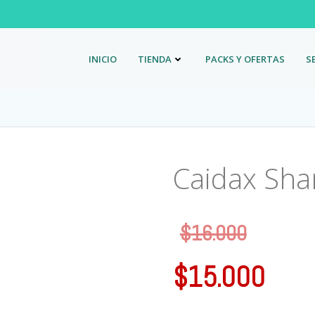
INICIO
TIENDA
PACKS Y OFERTAS
S
Caidax Sha
$
16.000
$
15.000