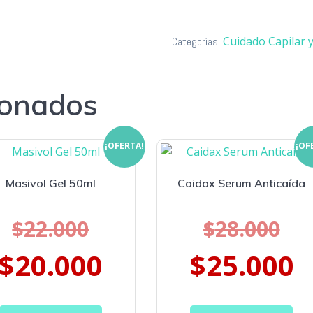
Anticaída
cantidad
Cuidado Capilar 
Categorías:
ionados
¡OFERTA!
¡OF
Masivol Gel 50ml
Caidax Serum Anticaída
$
22.000
$
28.000
$
20.000
$
25.000