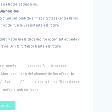
s sin efectos secundarios.
 Aminoácidos
profundidad, controla el frizz y protege contra daños
 flexible, fuerte y resistente a la rotura.
icidad y equilibra la oleosidad. Su acción antioxidante y
 rayos UV y lo fortalece frente a la rotura.
jos y membranas mucosas. Si esto sucede
Mantener fuera del alcance de los niños. No
/inflamada. Sólo para uso externo. Discontinuar
ritación o rash cutáneo.
carrito