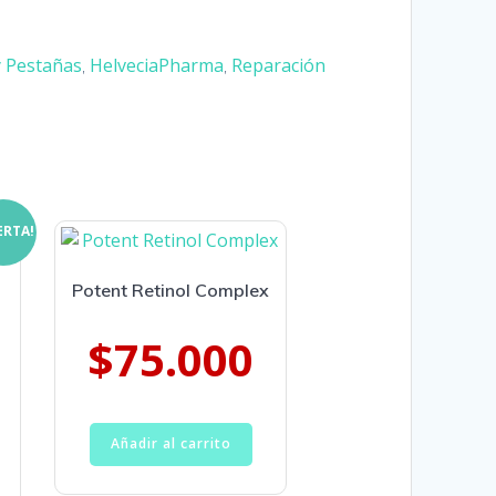
y Pestañas
HelveciaPharma
Reparación
,
,
ERTA!
Potent Retinol Complex
$
75.000
Añadir al carrito