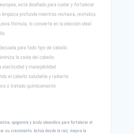
uropea, está diseñado para cuidar y fortalecer
 limpieza profunda mientras restaura, revitaliza
usiva fórmula, lo convierte en la elección ideal
lo.
decuada para todo tipo de cabello.
inimiza la caída del cabello.
a elasticidad y manejabilidad.
ando el cabello saludable y radiante.
seco o tratado químicamente.
tina, apigenina y ácido oleanólico para fortalecer el
lar su crecimiento. Actúa desde la raíz, mejora la