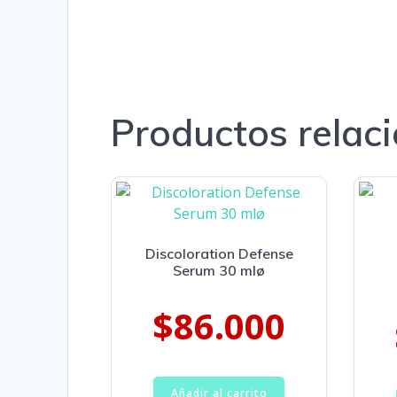
Productos relac
Discoloration Defense
Serum 30 mlø
$
86.000
Añadir al carrito