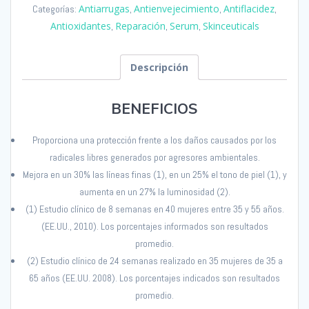
Antiarrugas
Antienvejecimiento
Antiflacidez
Categorías:
,
,
,
ml
Antioxidantes
Reparación
Serum
Skinceuticals
,
,
,
cantidad
Descripción
BENEFICIOS
Proporciona una protección frente a los daños causados por los
radicales libres generados por agresores ambientales.
Mejora en un 30% las líneas finas (1), en un 25% el tono de piel (1), y
aumenta en un 27% la luminosidad (2).
(1) Estudio clínico de 8 semanas en 40 mujeres entre 35 y 55 años.
(EE.UU., 2010). Los porcentajes informados son resultados
promedio.
(2) Estudio clínico de 24 semanas realizado en 35 mujeres de 35 a
65 años (EE.UU. 2008). Los porcentajes indicados son resultados
promedio.