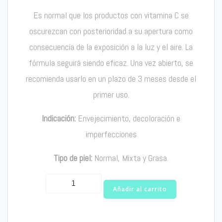
Es normal que los productos con vitamina C se
oscurezcan con posterioridad a su apertura como
consecuencia de la exposición a la luz y el aire. La
fórmula seguirá siendo eficaz. Una vez abierto, se
recomienda usarlo en un plazo de 3 meses desde el
primer uso.
Indicación:
Envejecimiento, decoloración e
imperfecciones
Tipo de piel:
Normal, Mixta y Grasa.
Phloretin
Añadir al carrito
CF
Serum
30