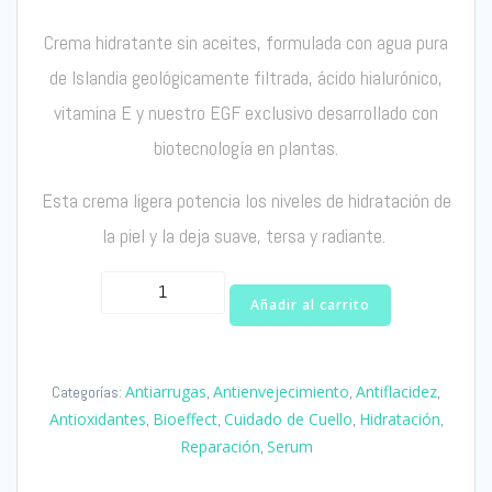
Crema hidratante sin aceites, formulada con agua
pura
de Islandia
geológicamente filtrada
, ácido hialurónico,
vitamina E y
nuestro
EGF
exclusivo desarrollado
con
biotecnología
en plantas
.
Esta crema ligera potencia los niveles de hidratación de
la piel y la deja suave, tersa y radiante.
Hydrating
Añadir al carrito
Cream
Bioeffect
cantidad
Antiarrugas
Antienvejecimiento
Antiflacidez
Categorías:
,
,
,
Antioxidantes
Bioeffect
Cuidado de Cuello
Hidratación
,
,
,
,
Reparación
Serum
,