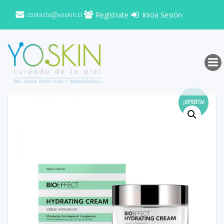
Saltar
contacto@yoskin.cl
Regístrate
Inicia Sesión
al
contenido
¡OFERTA!