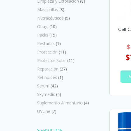
Limpieza y Exfoliación
(8)
Mascarillas
(3)
Nutracéuticos
(5)
Obagi
(10)
Cell 
Packs
(15)
Pestañas
(1)
$
Protección
(11)
$
Protector Solar
(11)
Reparación
(27)
¡
Retinoides
(1)
Serum
(42)
Skymedic
(4)
Suplemento Alimentario
(4)
UVLine
(7)
SERVICIOS