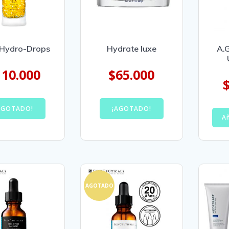
 Hydro-Drops
Hydrate luxe
A.G
110.000
$
65.000
AGOTADO!
¡AGOTADO!
Añ
AGOTADO