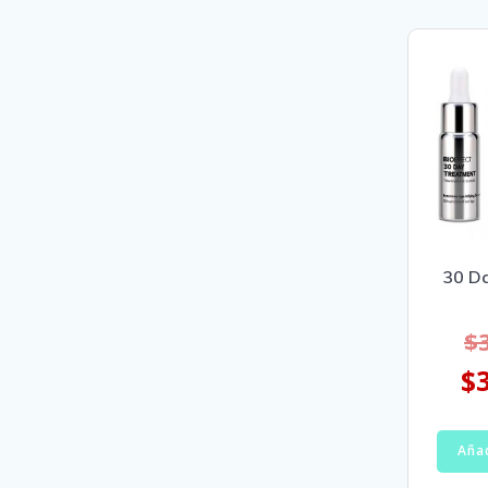
30 D
$
$
Añad