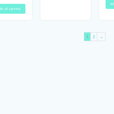
Añ
ir al carrito
1
2
→