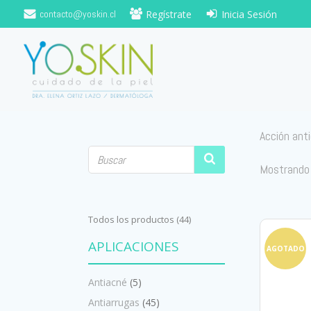
Saltar
contacto@yoskin.cl
Regístrate
Inicia Sesión
al
contenido
Acción ant
Mostrando
Todos los productos (44)
APLICACIONES
AGOTADO
Antiacné
(5)
Antiarrugas
(45)