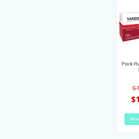
Pack R
$
$
Añad