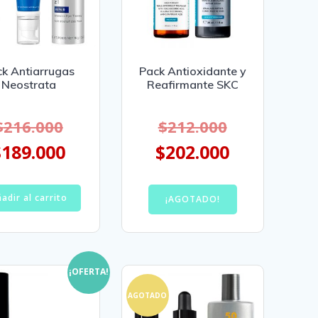
k Antiarrugas
Pack Antioxidante y
Neostrata
Reafirmante SKC
$
216.000
$
212.000
$
189.000
$
202.000
adir al carrito
¡AGOTADO!
¡OFERTA!
AGOTADO