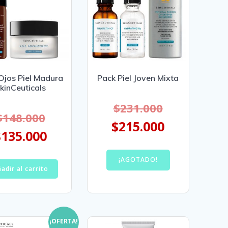
Ojos Piel Madura
Pack Piel Joven Mixta
kinCeuticals
$
231.000
$
148.000
$
215.000
$
135.000
¡AGOTADO!
adir al carrito
¡OFERTA!