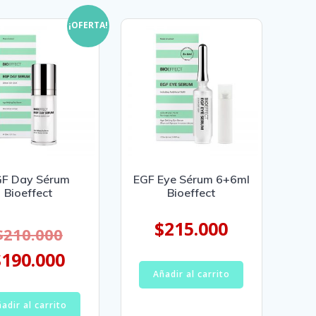
¡OFERTA!
F Day Sérum
EGF Eye Sérum 6+6ml
Bioeffect
Bioeffect
$
215.000
$
210.000
$
190.000
Añadir al carrito
adir al carrito