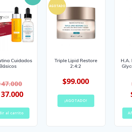
AGOTADO
utina Cuidados
Triple Lipid Restore
H.A. 
Básicos
2:4:2
Glyc
$
99.000
147.000
137.000
¡AGOTADO!
ir al carrito
Añ