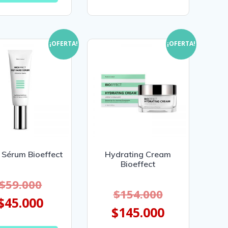
¡OFERTA!
¡OFERTA!
Sérum Bioeffect
Hydrating Cream
Bioeffect
$
59.000
$
154.000
$
45.000
$
145.000