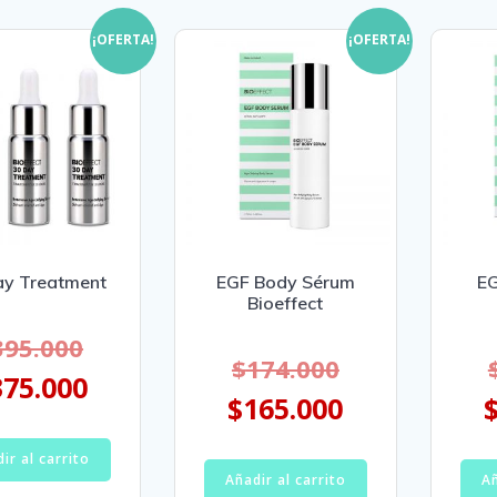
¡OFERTA!
¡OFERTA!
ay Treatment
EGF Body Sérum
EG
Bioeffect
395.000
$
174.000
375.000
$
165.000
ir al carrito
Añadir al carrito
Añ