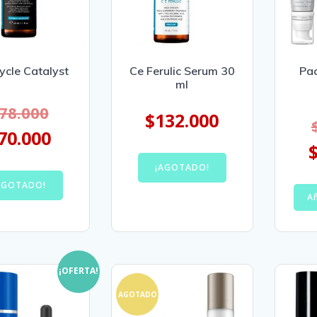
Cycle Catalyst
Ce Ferulic Serum 30
Pac
ml
78.000
$
132.000
70.000
¡AGOTADO!
AGOTADO!
Añ
¡OFERTA!
AGOTADO