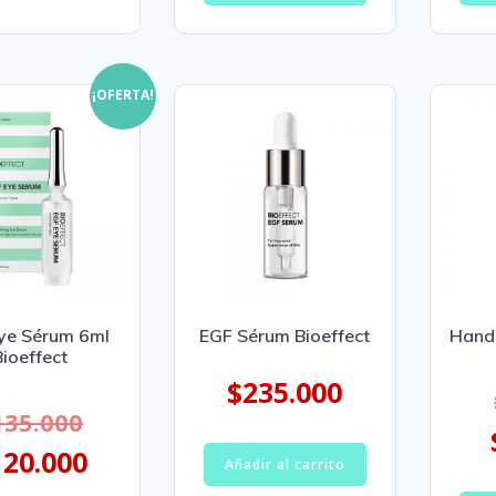
¡OFERTA!
ye Sérum 6ml
EGF Sérum Bioeffect
Hand 
Bioeffect
$
235.000
135.000
120.000
Añadir al carrito