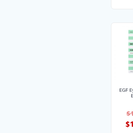
EGF E
$
$