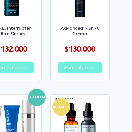
.E. Interrupter
Advanced RGN-6
Ultra Serum
Crema
$
132.000
$
130.000
adir al carrito
Añadir al carrito
¡OFERTA!
AGOTADO