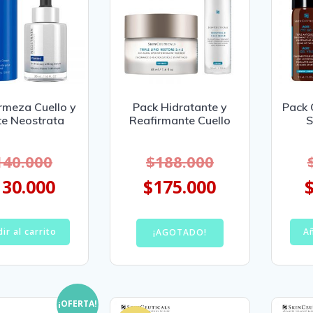
rmeza Cuello y
Pack Hidratante y
Pack 
te Neostrata
Reafirmante Cuello
S
140.000
$
188.000
130.000
$
175.000
ir al carrito
Añ
¡AGOTADO!
¡OFERTA!