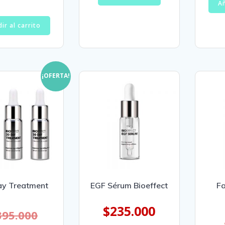
Añ
ir al carrito
¡OFERTA!
ay Treatment
EGF Sérum Bioeffect
Fa
$
235.000
395.000