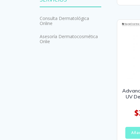
Consulta Dermatológica
Online
Asesoría Dermatocosmética
Onlie
Advanc
UV De
$
Añad