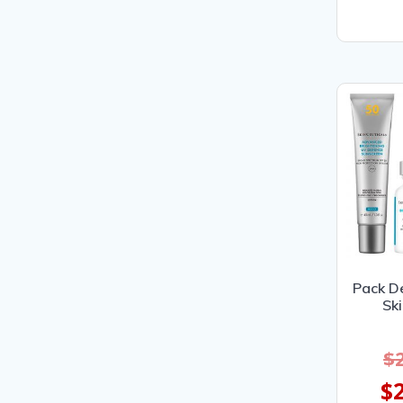
Pack D
Ski
$
$