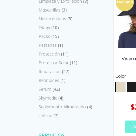
Limpieza y Exfoliación
(8)
AGOTADO
Mascarillas
(3)
Nutracéuticos
(5)
Obagi
(10)
Packs
(15)
Pestañas
(1)
Protección
(11)
Visera
Protector Solar
(11)
Reparación
(27)
Color
Retinoides
(1)
Serum
(42)
Skymedic
(4)
$
Suplemento Alimentario
(4)
UVLine
(7)
¡
SERVICIOS