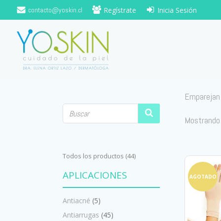
Saltar
contacto@yoskin.cl
Regístrate
Inicia Sesión
al
contenido
Emparejan 
Mostrando
Todos los productos (44)
APLICACIONES
AGOTADO
Antiacné
(5)
Antiarrugas
(45)