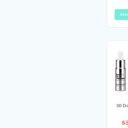
Añad
30 D
$