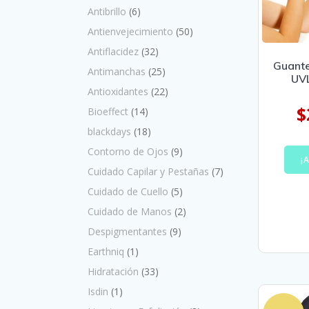
Antibrillo
(6)
Antienvejecimiento
(50)
Antiflacidez
(32)
Guante
Antimanchas
(25)
UV
Antioxidantes
(22)
$
Bioeffect
(14)
blackdays
(18)
Contorno de Ojos
(9)
¡
Cuidado Capilar y Pestañas
(7)
Cuidado de Cuello
(5)
Cuidado de Manos
(2)
Despigmentantes
(9)
Earthniq
(1)
Hidratación
(33)
Isdin
(1)