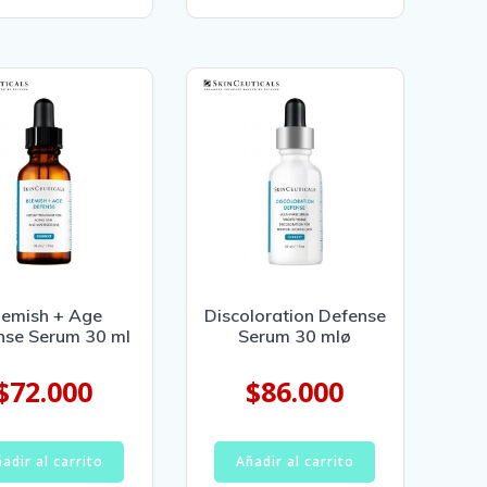
lemish + Age
Discoloration Defense
nse Serum 30 ml
Serum 30 mlø
$
72.000
$
86.000
adir al carrito
Añadir al carrito