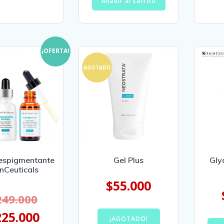
Añadir al carrito
¡OFERTA!
AGOTADO
espigmentante
Gel Plus
Gly
nCeuticals
$
55.000
249.000
225.000
¡AGOTADO!