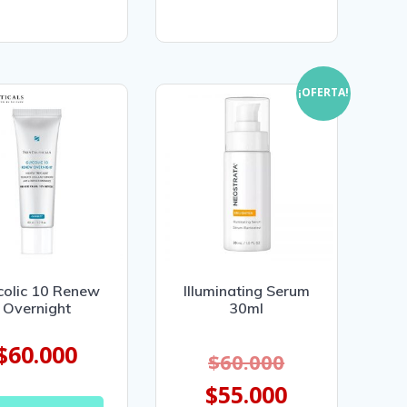
¡OFERTA!
colic 10 Renew
Illuminating Serum
Overnight
30ml
$
60.000
$
60.000
$
55.000