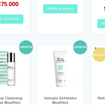
375.000
Añadir al carrito
ir al carrito
Añ
¡OFERTA!
¡OFERTA!
AGOTAD
lar Cleansing
Volcanic Exfoliator
Ret
r Bioeffect
Bioeffect