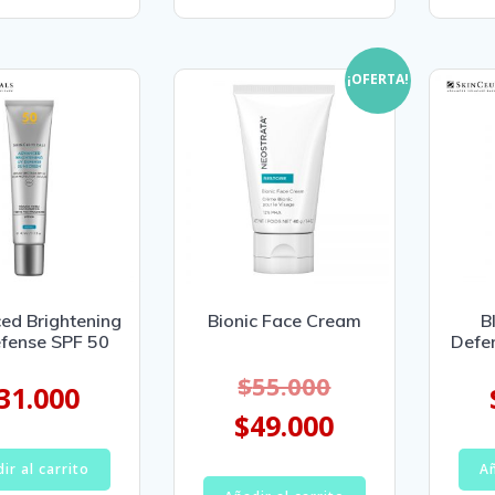
¡OFERTA!
ed Brightening
Bionic Face Cream
B
fense SPF 50
Defe
$
55.000
31.000
$
49.000
ir al carrito
Añ