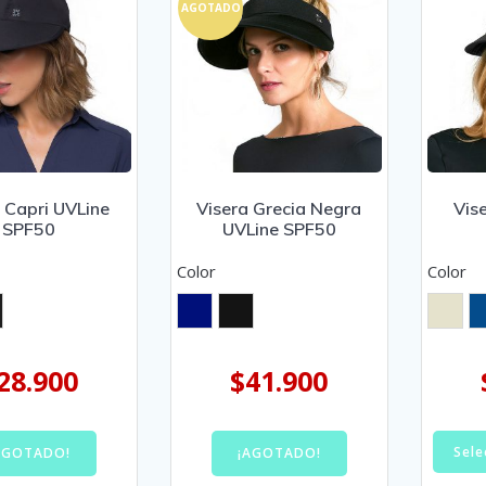
AGOTADO
 Capri UVLine
Visera Grecia Negra
Vis
SPF50
UVLine SPF50
Color
Color
28.900
$
41.900
Sele
AGOTADO!
¡AGOTADO!