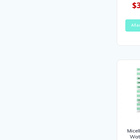
$
Añad
Micel
Wate