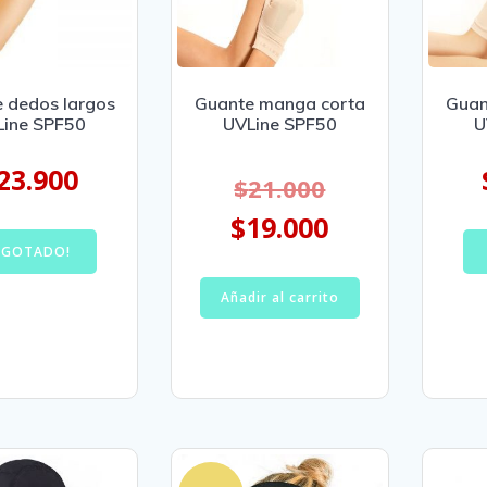
 dedos largos
Guante manga corta
Guan
Line SPF50
UVLine SPF50
U
23.900
$
21.000
$
19.000
AGOTADO!
Añadir al carrito