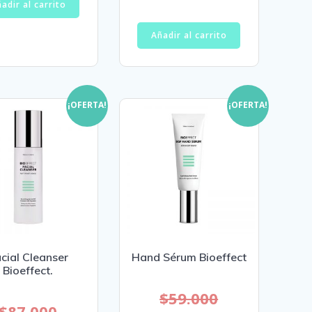
adir al carrito
Añadir al carrito
¡OFERTA!
¡OFERTA!
cial Cleanser
Hand Sérum Bioeffect
Bioeffect.
$
59.000
$
87.000