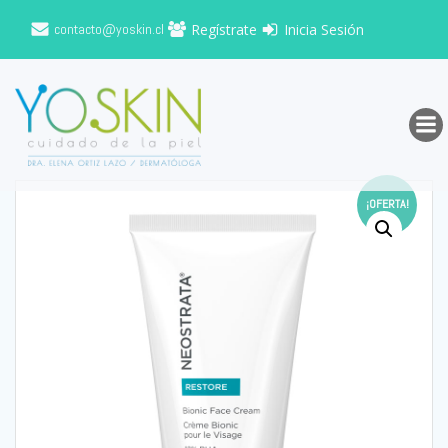
Saltar
contacto@yoskin.cl
Regístrate
Inicia Sesión
al
contenido
¡OFERTA!