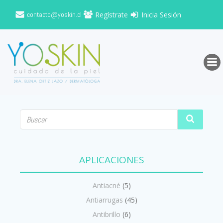
Saltar
contacto@yoskin.cl
Regístrate
Inicia Sesión
al
contenido
APLICACIONES
Antiacné
(5)
Antiarrugas
(45)
Antibrillo
(6)