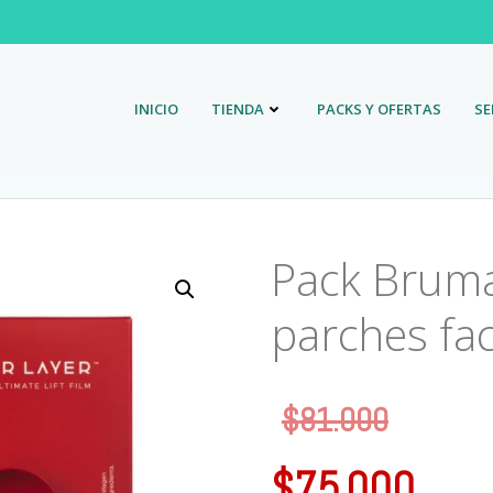
INICIO
TIENDA
PACKS Y OFERTAS
SE
Pack Bruma 
parches fac
$
81.000
$
75.000