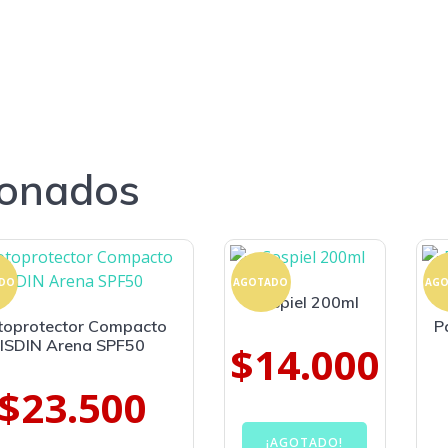
ionados
DO
AGOTADO
AG
Cospiel 200ml
toprotector Compacto
P
ISDIN Arena SPF50
$
14.000
$
23.500
¡AGOTADO!