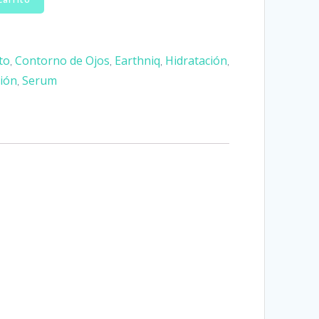
to
Contorno de Ojos
Earthniq
Hidratación
,
,
,
,
ión
Serum
,