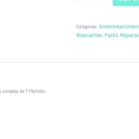
Bruma
facial
+
Antienvejecimien
Categorías:
12
Mascarillas
Packs
Reparac
,
,
parches
faciales
de
colágeno
cantidad
y complejo de 7 Péptidos