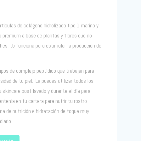
ticulas de colágeno hidrolizado tipo 1 marino y
o premium a base de plantas y flores que no
hes, tb funciona para estimular la producción de
pos de complejo peptídico que trabajan para
sidad de tu piel. La puedes utilizar todos los
 skincare post lavado y durante el día para
antenla en tu cartera para nutrir tu rostro
a de nutrición e hidratación de toque muy
iario.
carrito