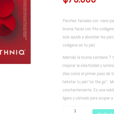
Parches faciales con nano-par
bruma facial con fito-colágen
solo ayuda a absorber los parc
colágeno en tu piel.
Además la bruma contiene 7 ti
mejorar la elasticidad y lumino
días como el primer paso de tu
hidratar tu piel “on the go”. M
constantemente. Es una neblin
ligero y cómodo para ocupar a d
Pack
Añadir al 