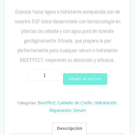
E
sencia facial ligera e hidratante enriquecida con
de
nuestro EGF único desarrollado
con biotecnología
en
pla
n
tas
de cebada
y
con
agua pura de Islandia
geológicamente filtrada,
que
prepara la piel
perfectamente para cualquier
sérum
o hidratante
BIOEFFECT, mejorando su absorción y eficacia.
EGF
Añadir al carrito
Facial
Essence
Bioeffect
Bioeffect
Cuidado de Cuello
Hidratación
Categorías:
,
,
,
cantidad
Reparación
Serum
,
Descripción