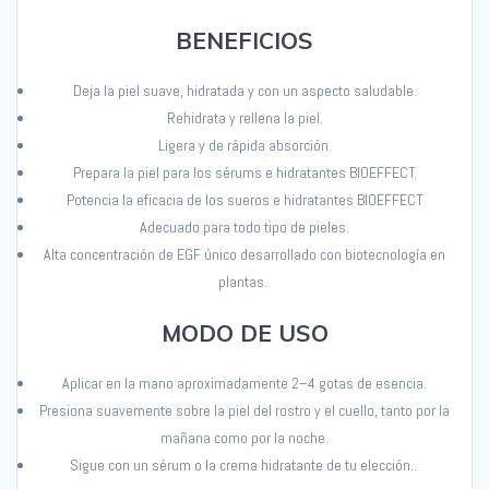
BENEFICIOS
Deja la piel suave, hidratada y con un aspecto saludable.
Rehidrata y rellena la piel.
Ligera y de rápida absorción.
Prepara la piel para los sérums e hidratantes BIOEFFECT.
Potencia la eficacia de los sueros e hidratantes BIOEFFECT
Adecuado para todo tipo de pieles.
Alta concentración de EGF único desarrollado con biotecnología en
plantas.
MODO DE USO
Aplicar en la mano aproximadamente 2–4 gotas de esencia.
Presiona suavemente sobre la piel del rostro y el cuello, tanto por la
mañana como por la noche.
Sig
ue
con
un
s
é
rum
o la crema hidratante de
t
u elección
..