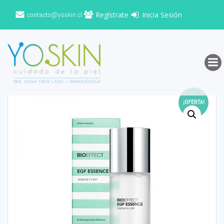
Saltar
contacto@yoskin.cl
Regístrate
Inicia Sesión
al
contenido
¡OFERTA!