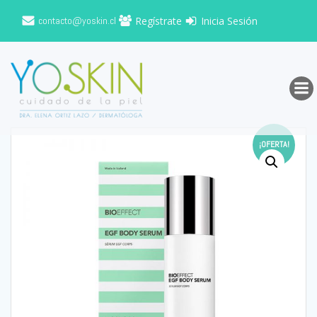
Saltar
contacto@yoskin.cl
Regístrate
Inicia Sesión
al
contenido
¡OFERTA!