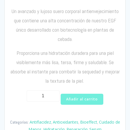
Un avanzado y lujoso suero corporal antienvejecimiento
que contiene una alta concentración de
nuestro
EGF
único desarrollado
con biotecnología
en plantas
de
cebada
.
Proporciona una hidratación duradera para una piel
visiblemente más lisa, tersa, firme y saludable. Se
absorbe al instante para
combatir la sequedad y mejorar
la textura de la piel.
EGF
Añadir al carrito
Body
Sérum
Bioeffect
Antiflacidez
Antioxidantes
Bioeffect
Cuidado de
Categorías:
,
,
,
cantidad
Manos
Hidratación
Reparación
Serum
,
,
,