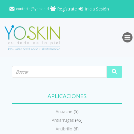
Saltar
contacto@yoskin.cl
Regístrate
Inicia Sesión
al
contenido
APLICACIONES
Antiacné
(5)
Antiarrugas
(45)
Antibrillo
(6)