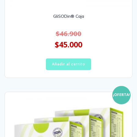
GliSODin® Caja
$
46.900
$
45.000
Añadir al carrito
¡OFERTA!