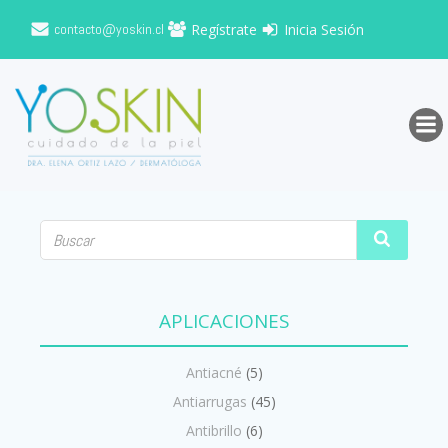
Saltar
contacto@yoskin.cl
Regístrate
Inicia Sesión
al
contenido
APLICACIONES
Antiacné
(5)
Antiarrugas
(45)
Antibrillo
(6)