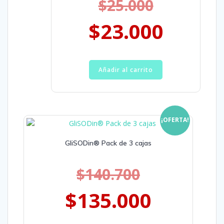
$
25.000
$
23.000
Añadir al carrito
¡OFERTA!
GliSODin® Pack de 3 cajas
$
140.700
$
135.000