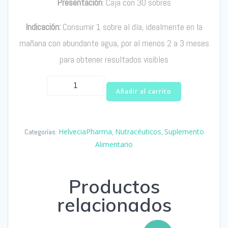
Presentación
: Caja con 30 sobres
Indicación:
Consumir 1 sobre al día, idealmente en la
mañana con abundante agua, por al menos 2 a 3 meses
para obtener resultados visibles
Vandes
Añadir al carrito
Piel
(30
sobres)
HelveciaPharma
Nutracéuticos
Suplemento
Categorías:
,
,
cantidad
Alimentario
Productos
relacionados