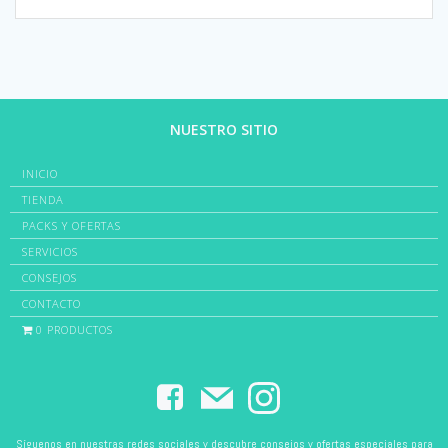
NUESTRO SITIO
INICIO
TIENDA
PACKS Y OFERTAS
SERVICIOS
CONSEJOS
CONTACTO
0 PRODUCTOS
Síguenos en nuestras redes sociales y descubre consejos y ofertas especiales para