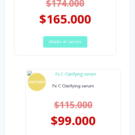
$
174.000
$
165.000
Añadir al carrito
AGOTADO
Fx C Clarifying serum
$
115.000
$
99.000