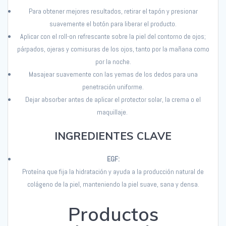
Para obtener mejores resultados, retir
a
r
el tapón y presion
a
r
suavemente el botón para liberar el producto.
Aplica
r
con el roll-
on
refrescante sobre la piel del contorno de ojos;
párpados, ojeras y comisuras de los ojos, tanto por la mañana como
por la noche.
Masajear suavemente con las yemas de los dedos para una
penetración uniforme.
Deja
r
absorber antes de aplicar el protector solar, la crema o el
maquillaje.
INGREDIENTES CLAVE
EGF:
Proteína que fija la hidratación y ayuda a la producción natural de
colágeno de la piel,
manteniendo la piel suave, sana y densa.
Productos