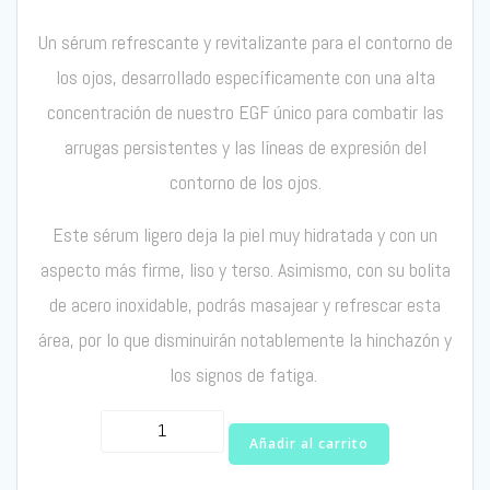
Un
s
é
rum
refrescante y revitalizante para el contorno de
los ojos, desarrollado específicamente con una alta
concentración de
nuestro
EGF
único
para combatir las
arrugas persistentes y las líneas de expresión del
contorno de los ojos.
Este
s
é
rum
ligero deja la piel
muy hidratada
y con un
aspecto más firme, liso y terso.
Asimismo, con su bolita
de acero inoxidable, podrá
s
masajear y refrescar esta
área, por lo que disminuirán notablemente la
hinchazón y
los signos de fatiga.
EGF
Añadir al carrito
Eye
Sérum