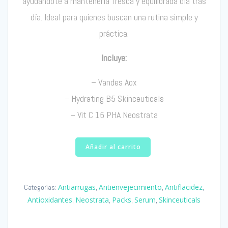
ayudándote a mantenerla fresca y equilibrada día tras
día. Ideal para quienes buscan una rutina simple y
práctica.
Incluye:
– Vandes Aox
– Hydrating B5 Skinceuticals
–
Vit C 15 PHA Neostrata
Añadir al carrito
Antiarrugas
Antienvejecimiento
Antiflacidez
Categorías:
,
,
,
Antioxidantes
Neostrata
Packs
Serum
Skinceuticals
,
,
,
,