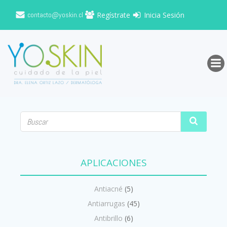
Saltar
contacto@yoskin.cl
Regístrate
Inicia Sesión
al
contenido
APLICACIONES
Antiacné
(5)
Antiarrugas
(45)
Antibrillo
(6)