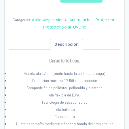
Negra
UVLine
Antienvejecimiento
Antimanchas
Protección
Categorías:
,
,
,
SPF50
Protector Solar
UVLine
,
cantidad
Descripción
Características:
Medida ala 12 cm (medir hasta la unión de la copa)
Protección máxima FPU50+ permanente
Composición de poliéster, poliamida y elastano
Ala flexible de E.V.A.
Tecnología de secado rápido
Tela brillante
Copa abierta
Ajuste de tamaño mediante elástico y banda del propio tejido