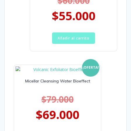
$
60.000
$
55.000
Añadir al carrito
¡OFERTA!
Micellar Cleansing Water Bioeffect
$
79.000
$
69.000